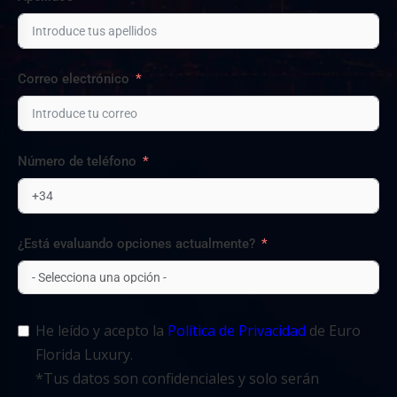
Correo electrónico
Número de teléfono
¿Está evaluando opciones actualmente?
He leído y acepto la
Política de Privacidad
de Euro
Florida Luxury.
*Tus datos son confidenciales y solo serán