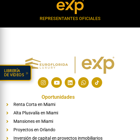
REPRESENTANTES OFICIALES
LIBRERÍA
»
DE VIDEOS
I
Y
L
W
n
o
i
h
s
u
n
a
t
t
k
t
Oportunidades
a
u
e
s
Renta Corta en Miami
g
b
d
a
r
e
i
p
Alta Plusvalía en Miami
a
n
p
m
Mansiones en Miami
Proyectos en Orlando
Inversión de capital en proyectos inmobiliarios