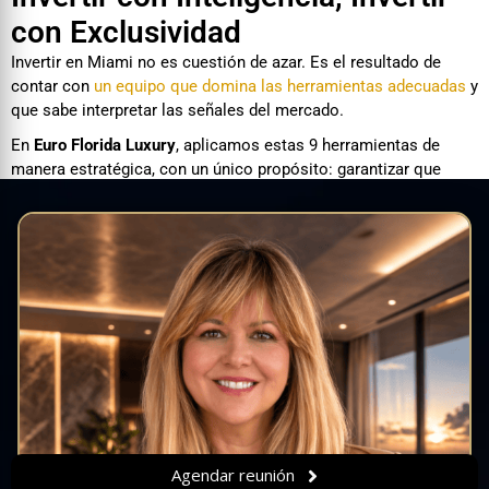
con Exclusividad
Invertir en Miami no es cuestión de azar. Es el resultado de
contar con
un equipo que domina las herramientas adecuadas
y
que sabe interpretar las señales del mercado.
En
Euro Florida Luxury
, aplicamos estas 9 herramientas de
manera estratégica, con un único propósito: garantizar que
nuestros clientes accedan a las
inversiones más exclusivas y
seguras
. Nuestros proyectos ofrecen retornos anuales desde
un
14% hasta multiplicar por 2.5 el capital invertido
, un
escenario reservado para quienes buscan proteger y expandir
su patrimonio con visión de futuro.
Miami es el lugar donde los grandes capitales internacionales
ya están invirtiendo. Nuestra misión es poner esas mismas
oportunidades al alcance de clientes selectos como usted.
Agende una reunión privada
con nuestro equipo y descubra
cómo diversificar su patrimonio con seguridad y confianza.
Agendar reunión