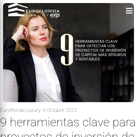
Ir
al
contenido
Euroflorida Luxury. 4 Octubre 2025.
9 herramientas clave para
proyectos de inversión de