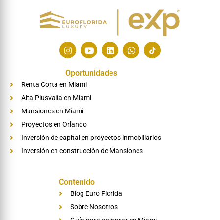
I
Y
L
W
n
o
i
h
s
u
n
a
t
t
k
t
Oportunidades
a
u
e
s
Renta Corta en Miami
g
b
d
a
r
e
i
p
Alta Plusvalía en Miami
a
n
p
m
Mansiones en Miami
Proyectos en Orlando
Inversión de capital en proyectos inmobiliarios
Inversión en construcción de Mansiones
Contenido
Blog Euro Florida
Sobre Nosotros